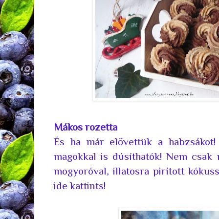
Mákos rozetta
És ha már elővettük a habzsákot! 
magokkal is dúsíthatók! Nem csak m
mogyoróval, illatosra pirított kókuss
ide kattints!