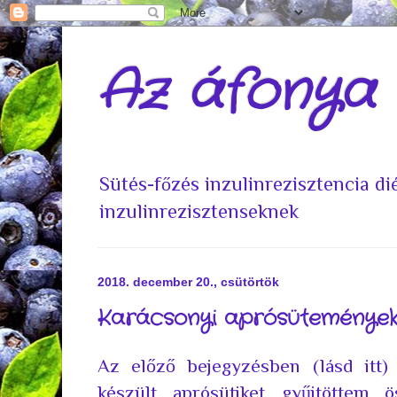
Az áfonya
Sütés-főzés inzulinrezisztencia d
inzulinrezisztenseknek
2018. december 20., csütörtök
Karácsonyi aprósütemények 
Az előző bejegyzésben (
lásd itt
)
készült aprósütiket gyűjtöttem 