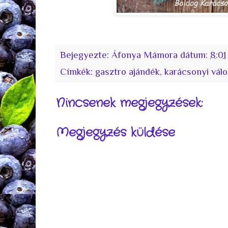
Bejegyezte:
Áfonya Mámora
dátum:
8:01
Címkék:
gasztro ajándék
,
karácsonyi vál
Nincsenek megjegyzések:
Megjegyzés küldése