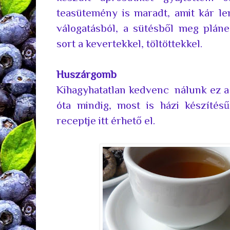
teasütemény is maradt, amit kár le
válogatásból, a sütésből meg pláne
sort a kevertekkel, töltöttekkel.
Huszárgomb
Kihagyhatatlan kedvenc nálunk ez a
óta mindig, most is házi készítésű
receptje
itt érhető el.