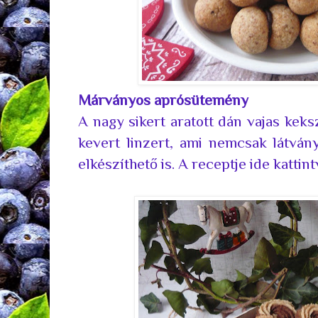
Márványos aprósütemény
A nagy sikert aratott dán vajas keksz
kevert linzert, ami nemcsak látván
elkészíthető is. A receptje
ide kattint